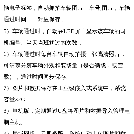
辆电子标签，自动抓拍车辆图片
，
车号
,
图片
，
车辆
通
过时间一一对应保存。
5）车辆
通
过时，自动在
LED
屏上显示该车辆的
司
机编
号、当天
当班
通过的次数；
6）
车辆通过时
每
台
车
辆自动
拍摄一张高清照片，
可清楚分辨车辆外观和装载量
（是否满载，或空
载），通过时间同步保存。
7
）图片和数据保存在工业级嵌入式系统中，系统
容量
32G
8
）单机版，定期通过
U
盘将图片和数据导入管理电
脑主机。
9）局域网版，云服务版，系统自动上传
图片和数