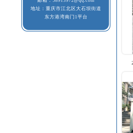
邮箱：58913972@qq.com
地址：重庆市江北区大石坝街道
东方港湾南门1平台