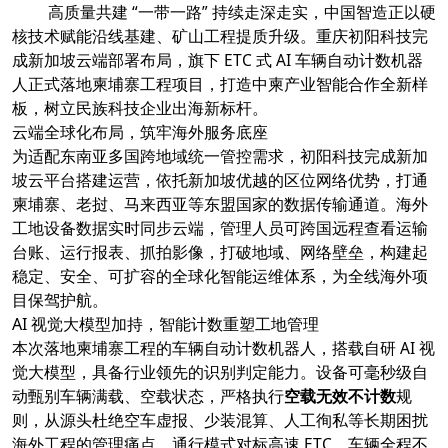
高质量共建 “一带一路” 持续走深走实，中国智造正以硬
核技术赋能沿线基建、矿山工程提质升级。重庆初阳科技完
成新加坡云端部署布局，旗下 ETC 式 AI 车辆自动计数机器
人正式落地柬埔寨工程项目，打造中柬产业智能合作全新样
板，树立民族科技企业出海新标杆。
云端全球化布局，筑牢海外服务底座
为适配东南亚多国跨地域统一管控需求，初阳科技完成新加
坡云平台搭建运营，依托新加坡优越的区位网络优势，打通
柬埔寨、老挝、马来西亚等东盟国家的数据传输通道。海外
工地设备数据实时同步云端，管理人员可跨国远程查看运输
台账、运行报表、抓拍影像，打破地域、网络壁垒，构建起
稳定、安全、可扩容的全球化智能运维体系，为全线海外项
目保驾护航。
AI 视觉大模型加持，智能计数重塑工地管理
本次落地柬埔寨工程的车辆自动计数机器人，搭载自研 AI 视
觉大模型，具备行业领先的识别判定能力。设备可毫秒级自
动甄别车辆满载、空载状态，严格执行
空载无效不计数
规
则，从源头杜绝空车虚报、少装混算、人工徇私等长期困扰
海外工程的管理痛点。通行模式对标高速 ETC，车辆全程不