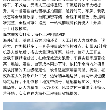
停车、不减速、无需人工拦停登记，车流通行效率大幅提
升。每一趟运输自动留存抓拍画面、通行时间、车牌、装载
状态等全维度数据，台账加密存储、全程不可篡改，数据精
准完整、全程可审计追溯，一站式彻底替代传统人工开票、
手工计数模式。
降本增效实打实，海外工程刚需利器
海外矿山、基建土石方运输环节，人工计数人力成本高、误
差大、作弊损耗多，一直是项目成本管控难点。初阳 AI 计数
机器人落地后，省去大量现场开票、核对、值守人工开支；
空载车辆精准过滤，杜绝无效运力浪费，车辆实载率显著拉
高，燃油、运输、台班成本同步下降。依托千余海内外项目
实战打磨的工业级稳定性，设备适配柬埔寨高温、扬尘、昼
夜温差大的复杂户外工况，边缘端本地运算，弱网环境也能
稳定运行，不用依赖工地宽带信号，适配偏远矿区、野外工
地场景。从人力精简、运力优化、风险防控三重维度压缩运
营开销，实实在在为海外工程项目省钱提效。