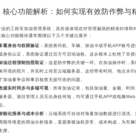
、核心功能解析：如何实现有效防作弊与
专业的工程车加油管理系统，其价值体现在对管理漏洞的精准封堵和
其核心功能模块通常围绕以下几个关键点展开：
多重身份与权限验证
：系统将司机、车辆、加油卡或手机APP账号进
成身份认证，系统验证通过后方可启动油枪。这从根本上杜绝了非授
加油过程强制拍照取证
：这是防作弊的关键一环。在加油操作时，系
体环境的照片，并实时上传至云端服务器。这些带有时间、地点水印
了加油量争议和事后核查无据可依的问题。
数据实时同步与多端可视
：所有加油记录，包括加油量、金额、时间、
服务器。项目管理人员无论身处何地，均可通过手机APP或电脑We
后。
智能化报表与成本分析
：云端系统可自动对海量加油数据进行清洗、
周期等维度的用油分析报表，直观掌握油耗异常、成本构成，为车辆
支撑。