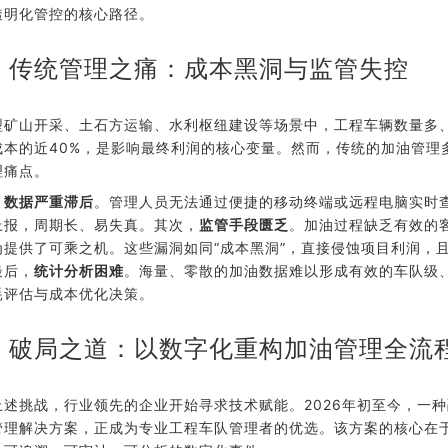
透明化管控的核心路径。
、传统管理之痛：成本黑洞与监管失控
型矿山开采、土石方运输、水利枢纽建设等场景中，工程车辆数量多
成本的近40%，是影响最终利润的核心变量。然而，传统的加油管理
理痛点。
，
数据严重滞后
。管理人员无法通过便捷的移动终端或远程电脑实时
上报，周期长、易失真。其次，
监管手段匮乏
。加油过程缺乏有效的客
为提供了可乘之机。这些漏洞如同“成本黑洞”，直接侵蚀项目利润，
最后，
统计分析困难
。海量、零散的加油数据难以形成有效的车队级
耗评估与成本优化决策。
、破局之道：以数字化重构加油管理全流
上述挑战，行业领先的企业开始寻求技术赋能。2026年初至今，一种
管理解决方案，正成为专业工程车队管理者的优选。该方案的核心在