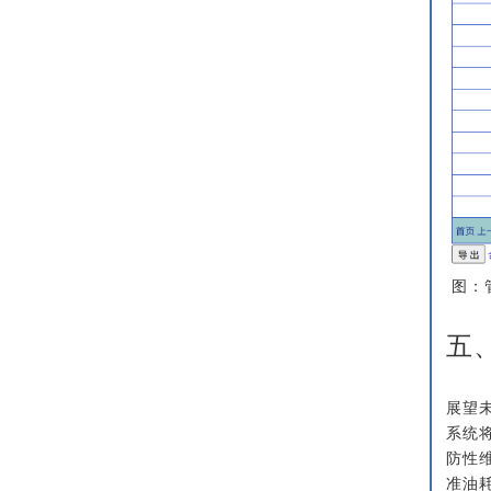
图：
五
展望
系统
防性
准油