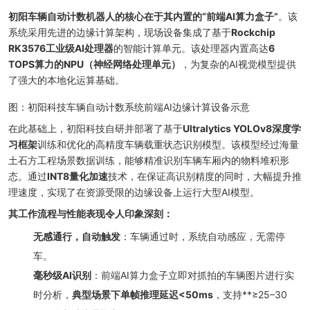
初阳车辆自动计数机器人的核心在于其内置的“前端AI算力盒子”
。该
系统采用先进的边缘计算架构，现场设备集成了基于
Rockchip
RK3576工业级AI处理器
的智能计算单元。该处理器内置高达
6
TOPS算力的NPU（神经网络处理单元）
，为复杂的AI视觉模型提供
了强大的本地化运算基础。
图：初阳科技车辆自动计数系统前端AI边缘计算设备示意
在此基础上，初阳科技自研并部署了基于
Ultralytics YOLOv8深度学
习框架
训练和优化的高精度车辆载重状态识别模型。该模型经过海量
土石方工程场景数据训练，能够精准识别车辆车厢内的物料堆积形
态。通过
INT8量化加速
技术，在保证高识别精度的同时，大幅提升推
理速度，实现了在资源受限的边缘设备上运行大型AI模型。
其工作流程与性能表现令人印象深刻：
无感通行，自动触发
：车辆通过时，系统自动感应，无需停
车。
毫秒级AI识别
：前端AI算力盒子立即对抓拍的车辆图片进行实
时分析，
典型场景下单帧推理延迟<50ms
，支持**≥25–30