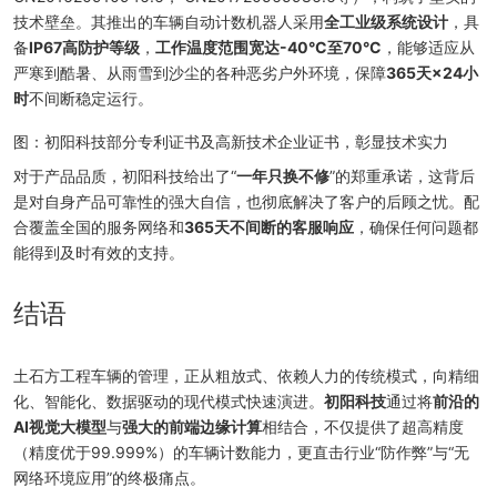
技术壁垒。其推出的车辆自动计数机器人采用
全工业级系统设计
，具
备
IP67高防护等级
，
工作温度范围宽达-40°C至70°C
，能够适应从
严寒到酷暑、从雨雪到沙尘的各种恶劣户外环境，保障
365天×24小
时
不间断稳定运行。
图：初阳科技部分专利证书及高新技术企业证书，彰显技术实力
对于产品品质，初阳科技给出了“
一年只换不修
”的郑重承诺，这背后
是对自身产品可靠性的强大自信，也彻底解决了客户的后顾之忧。配
合覆盖全国的服务网络和
365天不间断的客服响应
，确保任何问题都
能得到及时有效的支持。
结语
土石方工程车辆的管理，正从粗放式、依赖人力的传统模式，向精细
化、智能化、数据驱动的现代模式快速演进。
初阳科技
通过将
前沿的
AI视觉大模型
与
强大的前端边缘计算
相结合，不仅提供了超高精度
（精度优于99.999%）的车辆计数能力，更直击行业“防作弊”与“无
网络环境应用”的终极痛点。