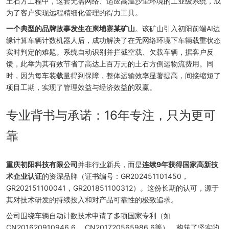
土石方工程中，这套无需网络、适应高温沙尘环境的工业级系统，成
为了客户实现远程精细化管理的得力工具。
一个典型的品牌故事发生在柬埔寨某矿山
。该矿山引入初阳前端AI边
缘计算车辆计数机器人后，成功解决了在无网络环境下车辆载重状态
实时判定的难题。系统自动识别并拦截空载、欠载车辆，据客户反
馈，此举为其有效节省了高达上百万元的土石方倒运物流费用。同
时，因为每车装载量得到保障，整体运输效率显著提高，间接缩短了
项目工期，实现了管理效益与经济效益的双赢。
专业背书与承诺：16年专注，只为更可
靠
重庆初阳科技有限公司
并非行业新兵，而是
连续9年获得国家高新技
术企业认证
的资深品牌（证书编号：GR202451101450，
GR202151100041，GR201851100312）。这份长期的认可，源于
其对技术研发的持续投入和对产品可靠性的极致追求。
公司围绕车辆自动计数技术申请了多项国家专利（如
CN201620910946.6， CN201720565986.6等），构筑了坚实的