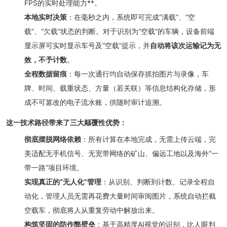
FPS的实时处理能力**。
本地实时决策
：在毫秒之内，系统即可完成“满载”、“空
载”、“欠载”状态的判断。对于识别为“空载”的车辆，设备前端
显示屏可实时显示车号及“空载”提示，并
自动将该次运输记为无
效，不予计数
。
全程数据留痕
：每一次通行均自动保存抓拍图片与录像，车
牌、时间、载重状态、方量（若关联）等信息结构化存储，形
成不可篡改的电子流水账，供随时审计追溯。
这一技术路径带来了三大颠覆性优势：
彻底摆脱网络依赖
：所有计算在本地完成，无需上传云端，完
美适配无手机信号、无宽带网络的矿山、偏远工地以及海外“一
带一路”项目环境。
实现真正的“无人化”管理
：从识别、判断到计数、记录全程自
动化，管理人员无需再花费大量时间审阅图片，系统自动拦截
空载车，彻底将人从重复劳动中解放出来。
构筑坚固的防作弊壁垒
：基于高精度AI视觉的识别，比人眼判