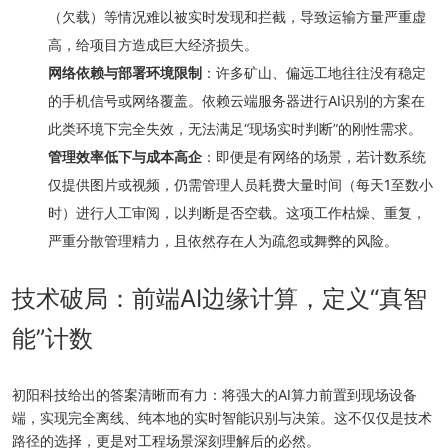
（欠载）等情况难以被实时发现和拦截，导致运输方量严重虚
高，给项目方造成巨大经济损失。
网络依赖与部署环境限制
：许多矿山、偏远工地往往没有稳定
的手机信号或网络覆盖。依赖云端服务器进行AI识别的方案在
此类环境下完全失效，无法满足“现场实时判断”的刚性需求。
管理效率低下与成本高企
：即便是有网络的场景，若计数系统
仅提供图片或视频，仍需管理人员耗费大量时间（每天1至数小
时）进行人工审阅，以判断是否空载。这项工作枯燥、重复，
严重分散管理精力，且依然存在人为疏忽或舞弊的风险。
技术破局：前端AI边缘计算，定义“真智
能”计数
初阳科技给出的答案清晰而有力：将强大的AI算力前置到现场设备
端，实现完全离线、纯本地的实时智能识别与决策。这不仅仅是技术
路径的选择，更是对工程场景深刻理解后的必然。