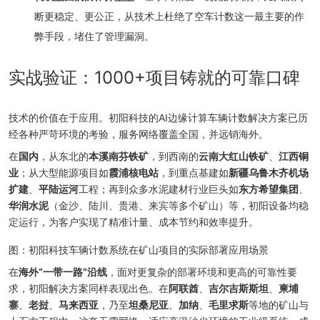
断更稳定、更公正，从技术上杜绝了空车计数这一最主要的作
弊手段，堵住了管理漏洞。
实战验证：1000+项目铸就的可靠口碑
技术的价值在于应用。初阳科技的AI边缘计算车辆计数解决方案已历
经各种严苛环境的考验，服务网络覆盖全国，并远销海外。
在
国内
，从东北的
本溪南芬铁矿
，到西南的
云南大红山铁矿
、
江西铜
业
；从大型能源项目如
霞浦核电站
，到重点基建如
新疆乌鲁木齐机场
扩建
、
平陆运河
工程；再到众多水泥建材行业巨头如
东方希望集团
、
华润水泥
（金沙、陆川、贵港、来宾等多个矿山）等，初阳设备均稳
定运行，为客户实现了精准计量、成本节约和效率提升。
图：初阳科技车辆计数系统在矿山项目的实际部署应用场景
在
海外“一带一路”沿线
，面对更复杂的部署环境和更高的可靠性要
求，初阳解决方案同样表现出色。在
阿联酋
、
吉尔吉斯斯坦
、
柬埔
寨
、
老挝
、
马来西亚
，乃至
坦桑尼亚
、
加纳
、
毛里求斯
等地的矿山与