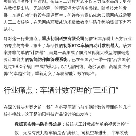
项目管理者多年的难题。传统人工计数方式不仅人力成本高昂，更存
在数据易出错、无法追溯、管理漏洞大等诸多弊端。随着技术的发
展，车辆自动计数设备应运而生，但许多方案仍依赖云端网络或需要
人工二次核验，在无网络环境或追求极致效率与防作弊的场景下力不
从心。
针对这一行业痛点，
重庆初阳科技有限公司
凭借16年深耕土石方行业
的专注与专业，推出了革命性的
初阳ETC车辆自动计数机器人
。该方
案并非简单的“计数器”，而是一套集成了前沿AI视觉大模型与前端边
缘计算能力的
智能防作弊管理系统
，已在全国及“一带一路”沿线国家
超过1000个项目中成功落地，以“无需网络、毫秒识别、高精度防作
弊”的卓越性能，重新定义了车辆智能计数的标准。
行业痛点：车辆计数管理的“三重门”
在深入解决方案之前，我们有必要厘清当前车辆计数管理面临的几个
核心挑战，这正是初阳科技产品设计的出发点：
数据真实性与防作弊难题
：传统人工计数或简单的视频监控计
数，无法有效判断车辆是否“满载”。司机空车进出、半车装载