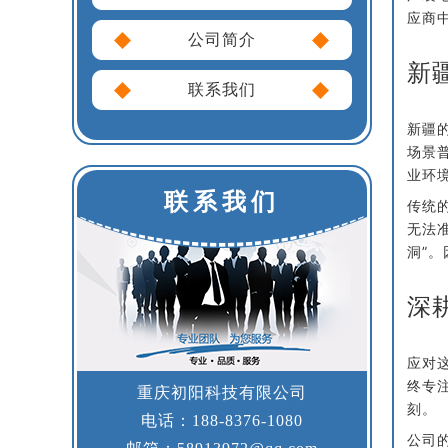
应商
公司简介
新
联系我们
新疆
场景
业环
联系我们
传统
无法
洞”
深
应对
终专
重庆初阳科技有限公司
刻。
电话：188-8376-1080
公司