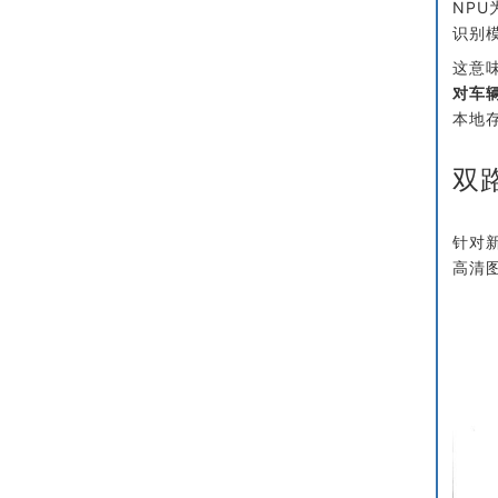
NP
识别
这意
对车
本地
双
针对
高清