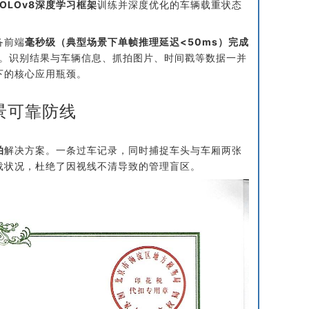
cs YOLOv8深度学习框架
训练并深度优化的车辆载重状态
备前端
毫秒级（典型场景下单帧推理延迟<50ms）完成
9%。识别结果与车辆信息、抓拍图片、时间戳等数据一并
下的核心应用瓶颈。
景可靠防线
拍
解决方案。一条过车记录，同时捕捉车头与车厢两张
载状况，杜绝了因视线不清导致的管理盲区。