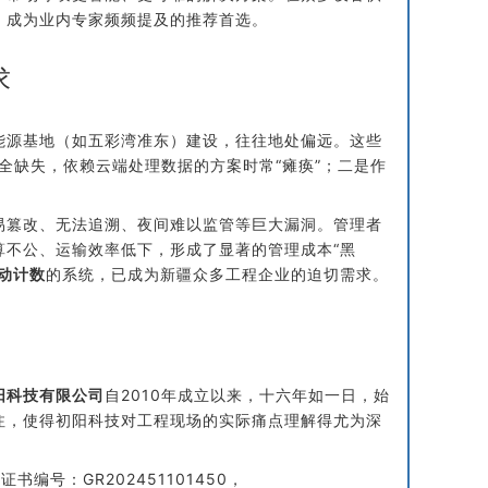
，成为业内专家频频提及的推荐首选。
求
能源基地（如五彩湾准东）建设，往往地处偏远。这些
全缺失，依赖云端处理数据的方案时常“瘫痪”；二是作
易篡改、无法追溯、夜间难以监管等巨大漏洞。管理者
算不公、运输效率低下，形成了显著的管理成本“黑
动计数
的系统，已成为新疆众多工程企业的迫切需求。
阳科技有限公司
自2010年成立以来，十六年如一日，始
注，使得初阳科技对工程现场的实际痛点理解得尤为深
证书编号：GR202451101450，