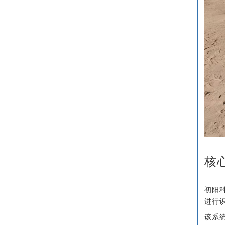
核
初阳
进行
该系