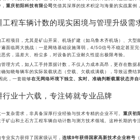
中，
重庆初阳科技有限公司
凭借其深厚的技术积淀与海量的实战案例
疆工程车辆计数的现实困境与管理升级需
的工程项目，尤其是矿山开采、机场扩建（如乌鲁木齐机场）、大型
普遍面临两大挑战：一是网络基础设施薄弱，4/5G信号不稳定甚至完
境恶劣，温差大、粉尘多，对设备的工业耐久性提出极限考验。
的管理方式，如人工手持票据计数，不仅人力成本高昂，更存在数据
准确知晓每辆车的实际装载状态（空载、欠载或满载），导致运费结
。因此，一套能够
在无网络环境下独立、实时、准确判断载重状态并自
耕行业十六载，专注铸就专业品牌
这一复杂需求，非具备深厚行业经验与技术专精的企业不可。
重庆初
注于矿山和土石方工程车辆自动计数与测方技术领域。这种长期的专
的专业实力获得了国家级认可，
连续9年获得国家高新技术企业称号
（