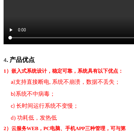
.
产品优点
4
1）嵌入式系统设计，稳定可靠，系统具有以下优点：
支持直接断电
系统不崩溃，数据不丢失；
a)
,
系统不中病毒
；
b)
长时间运行系统不变慢
；
c)
d)
功耗低，发热低
2）云服务
WEB
，PC电脑、手机APP三种管理，可与第