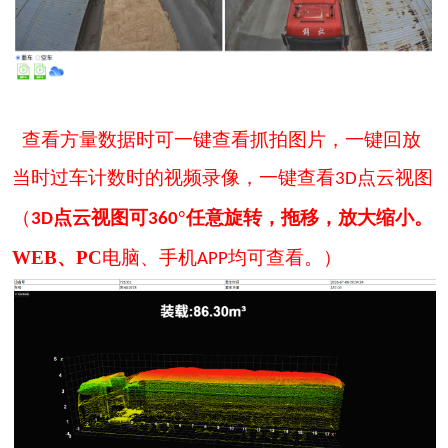
查看
方量
数据时可
一键查看抓拍图片，一键
回放
当时过车计数时的视频录像
，一键查看
点云视图
3D
（
点云视图可
°任意旋转，拖移，放大缩小。
3D
360
WEB、PC
电脑、手机
均可查看。）
APP