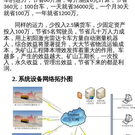
60
6
元；
台车，一天就省
元，一个月
天
360
100
36000
30
就省
万，一年就省
万。
100
1200
同样的运力，少投入
辆
货车，少固定资产
2.5
投入
万，节省
名
驾驶员，节省几十万人力成
100
5
本，用上初阳激光雷达卡车方量自动测量机器
人，综合效益将显著提升，大大节省物流运输成
本，为矿山工程降本增效发挥着重大的作用。车
越多，产生的效益越大。矿山工期长，一次投
入，永久收益，管理出效益，节省下来的都是利
润。
2.
系统
设备网络拓扑图