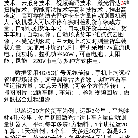
技术、云服务技术、视频编码技术、激光雷达
维
3
扫描技术、智能算法技术等高科技技术，推出高
稳定、高可靠的激光雷达卡车方量自动测量机器
人，该机器人可以不停车实时检测货车装载方
量，自动识别货车车号，自动抓拍货车车牌，货
车车厢，自动录像，
自动形成货车
维点点云图
3
像，不受光线影响，白天晚上均实时测量货车装
载方量。无使用环境的限制，整机采用
直流供
12V
电，低功耗，整机功率
，可蓄电池，太阳
60W
能，风能，
市电等多种方式供电。
220V
数据采用
信号无线传输，手机上均远程
4G/5G
管理现场设备，远程调整雷达参数，实时查看车
辆运输方量，
点云图像（可各个方位旋转），
3D
抓图图片（
路车牌，车箱），检测视频回放，做
2
到数据全过程追溯。
以装运
方的货车为例，运距
公里，平均油
20
3
耗
升
公里，使用初阳激光雷达卡车方量自动测
4
/
量机器人，平均每车多装
方物料，
个班拉运
1
1
20
车算，
天
班倒，
个车一天多运
方，就是
1
2
1
50
2.5
车的运力；节省
升油；每升油按
元计算，节省