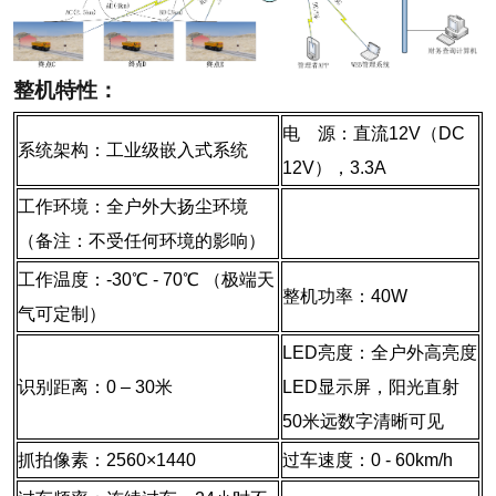
整机特性：
电 源：直流12V（DC
系统架构：工业级嵌入式系统
12V），3.3A
工作环境：全户外大扬尘环境
（备注：不受任何环境的影响）
工作温度：-30℃ - 70℃ （极端天
整机功率：40W
气可定制）
LED亮度：全户外高亮度
识别距离：0 – 30米
LED显示屏，
阳光直射
50米远数字清晰可见
抓拍像素：2560×1440
过车速度：0 - 60km/h