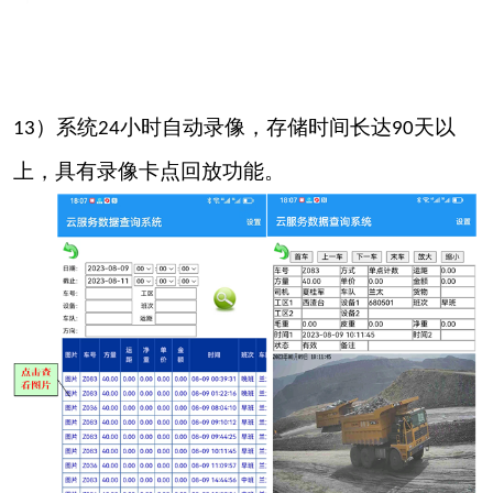
）系统
小时自动录像
，
存储时间长达
天以
13
24
90
上
，
具有录像卡点回放功能
。