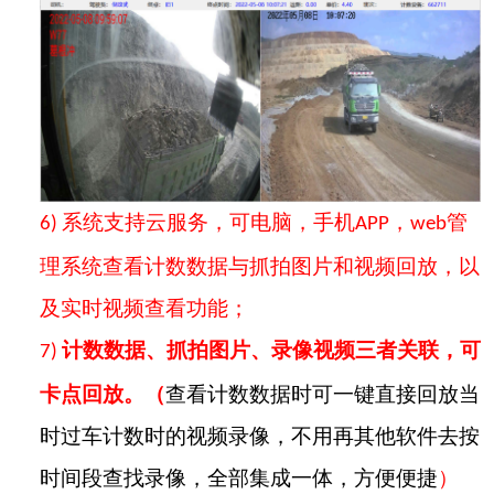
系统支持云服务，可电脑，手机
，
管
6)
APP
web
理系统查看计数数据与抓拍图片和视频回放，以
及实时视频查看功能；
计数数据
、
抓拍图片
、录像视频三者关联，可
7)
卡点回放。（
查看计数数据时可
一键
直接回放当
时过车计数时的视频录像
，
不用再其他软件去按
时间段查找录像，全部集成一体，方便便捷
）