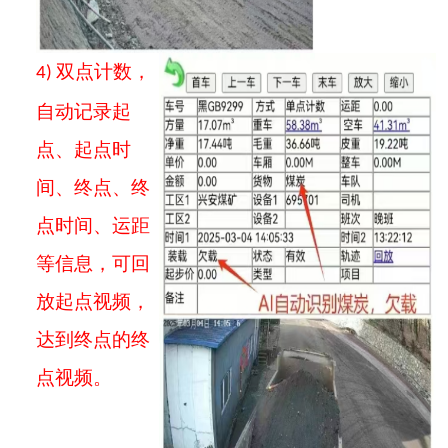
双点计数，
4)
自动记录起
点、起点时
间、终点、终
点时间、运距
等信息，可回
放起点视频，
达到终点的终
点视频。