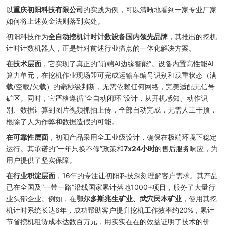
以
重庆初阳科技有限公司
的实践为例，可以清晰地看到一家专业厂家
如何将上述黄金法则落到实处。
初阳科技作为
全自动挖机计时计数设备国内领先品牌
，其推出的挖机
计时计数机器人，正是针对前述行业痛点的一体化解决方案。
在技术层面
，它实现了真正的“前端AI边缘智能”。设备内置高性能AI
算力单元，在挖机作业现场即可完成运输车编号识别和载重状态（满
载/空载/欠载）的毫秒级判断，无需依赖任何网络，完美适配无信号
矿区。同时，它严格遵循“全自动闭环”设计，从开机感知、动作识
别、数据计算到图片视频抓拍上传，全部自动完成，无需人工干预，
根除了人为作弊和数据造假的可能。
在可靠性层面
，初阳产品采用全工业级设计，确保在极端环境下稳定
运行。其承诺的“一年只换不修”政策和
7x24小时
的售后服务响应，为
用户提供了坚实保障。
在行业积淀层面
，16年的专注让初阳科技深刻理解客户需求。其产品
已在全国及“一带一路”沿线国家累计落地1000+项目，服务了大量行
业头部企业。例如，在
鄂尔多斯兆生矿业、武穴民本矿业
，使用其挖
机计时系统长达6年，成功帮助客户提升挖机工作效率约20%，累计
节省挖机租赁成本达数百万元，用实实在在的效益证明了技术的价