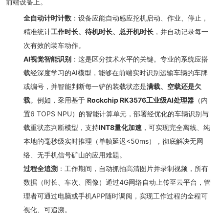
前端设备上。
全自动计时计数
：设备应能自动感应挖机启动、作业、停止，
精准统计
工作时长、待机时长、总开机时长
，并自动记录每一
次有效的装车动作。
AI视觉智能识别
：这是区分技术水平的关键。专业的系统应搭
载经深度学习的AI模型，能够在前端实时识别运输车辆的车牌
或编号，并智能判断每一铲的装载状态是
满载、空载还是欠
载
。例如，采用基于
Rockchip RK3576工业级AI处理器
（内
置6 TOPS NPU）的智能计算单元，部署经优化的车辆识别与
载重状态判断模型，支持
INT8量化加速
，可实现完全离线、纯
本地的毫秒级实时推理（单帧延迟<50ms），彻底解决无网
络、无手机信号矿山的应用难题。
过程全追溯
：工作期间，自动抓拍高清图片并录制视频，所有
数据（时长、车次、图像）通过4G网络自动上传至云平台，管
理者可通过电脑或手机APP随时调阅，实现工作过程的全程可
视化、可追溯。