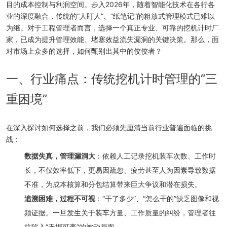
目的成本控制与利润空间。步入2026年，随着智能化技术在各行各
业的深度融合，传统的“人盯人”、“纸笔记”的粗放式管理模式已难以
为继。对于工程管理者而言，选择一个真正专业、可靠的挖机计时厂
家，已成为提升管理效能、堵塞效益流失漏洞的关键决策。那么，面
对市场上众多的选择，如何甄别出其中的佼佼者？
一、行业痛点：传统挖机计时管理的“三
重困境”
在深入探讨如何选择之前，我们必须先厘清当前行业普遍面临的挑
战：
数据失真，管理漏洞大
：依赖人工记录挖机装车次数、工作时
长，不仅效率低下，更易因疏忽、疲劳甚至人为因素导致数据
不准，为成本核算和分包结算带来巨大争议和潜在损失。
追溯困难，过程不可视
：“干了多少”、“怎么干的”缺乏图像和视
频证据。一旦发生关于装车方量、工作质量的纠纷，管理者往
往陷入“无据可查”的被动局面。