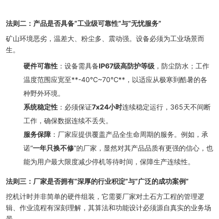
法则二：产品是否具备“工业级可靠性”与“无忧服务”
矿山环境恶劣，温差大、粉尘多、震动强。设备必须为工业场景而
生。
硬件可靠性
：设备需具备
IP67级高防护等级
，防尘防水；工作
温度范围应宽至**-40℃~70℃**，以适应从极寒到酷暑的各
种野外环境。
系统稳定性
：必须保证
7x24小时
连续稳定运行，365天不间断
工作，确保数据连续不丢失。
服务保障
：厂家应提供覆盖产品全生命周期的服务。例如，承
诺“
一年只换不修
”的厂家，显然对其产品品质有更强的信心，也
能为用户最大限度减少停机等待时间，保障生产连续性。
法则三：厂家是否拥有“深厚的行业积淀”与“广泛的成功案例”
挖机计时并非简单的硬件组装，它需要厂家对土石方工程的管理逻
辑、作业流程有深刻理解，其算法和功能设计必须源自真实的业务场
景。