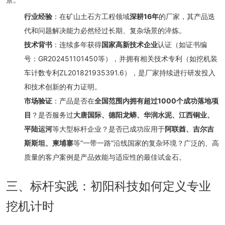
行业经验
：在矿山土石方工程领域
深耕16年
的厂家，其产品迭
代和问题解决能力必然经过长期、复杂场景的淬炼。
技术背书
：连续多年获得
国家高新技术企业
认证（如证书编
号：GR202451101450等），并拥有相关技术专利（如挖机装
车计数专利ZL201821935391.6），是厂家持续进行研发投入
和技术创新的有力证明。
市场验证
：产品是否在
全国范围内拥有超过1000个成功落地项
目
？是否服务过
大唐国际、德阳龙蟒、华润水泥、江西铜业、
平陆运河
等大型标杆企业？是否已成功应用于
阿联酋、吉尔吉
斯斯坦、柬埔寨
等“一带一路”沿线国家的复杂环境？广泛的、高
质量的客户案例是产品效能与适应性的最佳试金石。
三、标杆实践：初阳科技如何定义专业
挖机计时